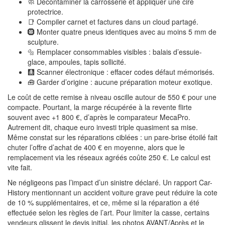
🧼 Décontaminer la carrosserie et appliquer une cire
protectrice.
📑 Compiler carnet et factures dans un cloud partagé.
🛞 Monter quatre pneus identiques avec au moins 5 mm de
sculpture.
🔩 Remplacer consommables visibles : balais d’essuie-
glace, ampoules, tapis sollicité.
🩻 Scanner électronique : effacer codes défaut mémorisés.
🧰 Garder d’origine : aucune préparation moteur exotique.
Le coût de cette remise à niveau oscille autour de 550 € pour une
compacte. Pourtant, la marge récupérée à la revente flirte
souvent avec +1 800 €, d’après le comparateur MecaPro.
Autrement dit, chaque euro investi triple quasiment sa mise.
Même constat sur les réparations ciblées : un pare-brise étoilé fait
chuter l’offre d’achat de 400 € en moyenne, alors que le
remplacement via les réseaux agréés coûte 250 €. Le calcul est
vite fait.
Ne négligeons pas l’impact d’un sinistre déclaré. Un rapport Car-
History mentionnant un accident voiture grave peut réduire la cote
de 10 % supplémentaires, et ce, même si la réparation a été
effectuée selon les règles de l’art. Pour limiter la casse, certains
vendeurs glissent le devis initial, les photos AVANT/Après et le