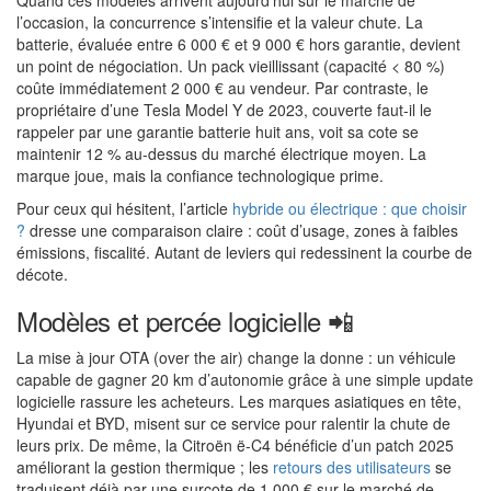
Quand ces modèles arrivent aujourd’hui sur le marché de
l’occasion, la concurrence s’intensifie et la valeur chute. La
batterie, évaluée entre 6 000 € et 9 000 € hors garantie, devient
un point de négociation. Un pack vieillissant (capacité < 80 %)
coûte immédiatement 2 000 € au vendeur. Par contraste, le
propriétaire d’une Tesla Model Y de 2023, couverte faut-il le
rappeler par une garantie batterie huit ans, voit sa cote se
maintenir 12 % au-dessus du marché électrique moyen. La
marque joue, mais la confiance technologique prime.
Pour ceux qui hésitent, l’article
hybride ou électrique : que choisir
?
dresse une comparaison claire : coût d’usage, zones à faibles
émissions, fiscalité. Autant de leviers qui redessinent la courbe de
décote.
Modèles et percée logicielle 📲
La mise à jour OTA (over the air) change la donne : un véhicule
capable de gagner 20 km d’autonomie grâce à une simple update
logicielle rassure les acheteurs. Les marques asiatiques en tête,
Hyundai et BYD, misent sur ce service pour ralentir la chute de
leurs prix. De même, la Citroën ë-C4 bénéficie d’un patch 2025
améliorant la gestion thermique ; les
retours des utilisateurs
se
traduisent déjà par une surcote de 1 000 € sur le marché de