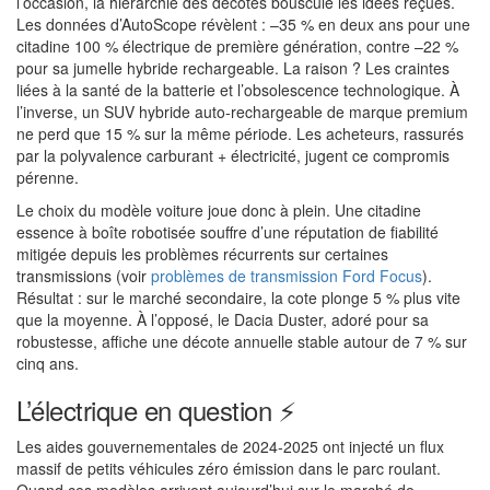
l’occasion, la hiérarchie des décotes bouscule les idées reçues.
Les données d’AutoScope révèlent : –35 % en deux ans pour une
citadine 100 % électrique de première génération, contre –22 %
pour sa jumelle hybride rechargeable. La raison ? Les craintes
liées à la santé de la batterie et l’obsolescence technologique. À
l’inverse, un SUV hybride auto-rechargeable de marque premium
ne perd que 15 % sur la même période. Les acheteurs, rassurés
par la polyvalence carburant + électricité, jugent ce compromis
pérenne.
Le choix du modèle voiture joue donc à plein. Une citadine
essence à boîte robotisée souffre d’une réputation de fiabilité
mitigée depuis les problèmes récurrents sur certaines
transmissions (voir
problèmes de transmission Ford Focus
).
Résultat : sur le marché secondaire, la cote plonge 5 % plus vite
que la moyenne. À l’opposé, le Dacia Duster, adoré pour sa
robustesse, affiche une décote annuelle stable autour de 7 % sur
cinq ans.
L’électrique en question ⚡
Les aides gouvernementales de 2024-2025 ont injecté un flux
massif de petits véhicules zéro émission dans le parc roulant.