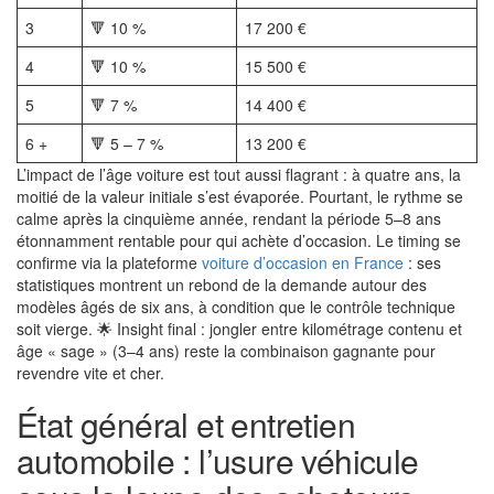
3
🔻 10 %
17 200 €
4
🔻 10 %
15 500 €
5
🔻 7 %
14 400 €
6 +
🔻 5 – 7 %
13 200 €
L’impact de l’âge voiture est tout aussi flagrant : à quatre ans, la
moitié de la valeur initiale s’est évaporée. Pourtant, le rythme se
calme après la cinquième année, rendant la période 5–8 ans
étonnamment rentable pour qui achète d’occasion. Le timing se
confirme via la plateforme
voiture d’occasion en France
: ses
statistiques montrent un rebond de la demande autour des
modèles âgés de six ans, à condition que le contrôle technique
soit vierge. 🌟 Insight final : jongler entre kilométrage contenu et
âge « sage » (3–4 ans) reste la combinaison gagnante pour
revendre vite et cher.
État général et entretien
automobile : l’usure véhicule