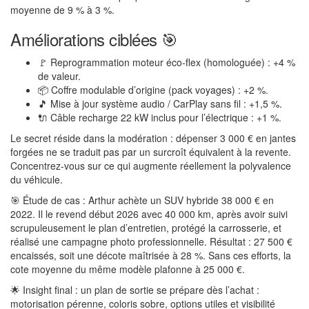
moyenne de 9 % à 3 %.
Améliorations ciblées 🎯
🚩 Reprogrammation moteur éco-flex (homologuée) : +4 %
de valeur.
📦 Coffre modulable d’origine (pack voyages) : +2 %.
🎵 Mise à jour système audio / CarPlay sans fil : +1,5 %.
🔌 Câble recharge 22 kW inclus pour l’électrique : +1 %.
Le secret réside dans la modération : dépenser 3 000 € en jantes
forgées ne se traduit pas par un surcroît équivalent à la revente.
Concentrez-vous sur ce qui augmente réellement la polyvalence
du véhicule.
🎯 Étude de cas : Arthur achète un SUV hybride 38 000 € en
2022. Il le revend début 2026 avec 40 000 km, après avoir suivi
scrupuleusement le plan d’entretien, protégé la carrosserie, et
réalisé une campagne photo professionnelle. Résultat : 27 500 €
encaissés, soit une décote maîtrisée à 28 %. Sans ces efforts, la
cote moyenne du même modèle plafonne à 25 000 €.
🌟 Insight final : un plan de sortie se prépare dès l’achat :
motorisation pérenne, coloris sobre, options utiles et visibilité