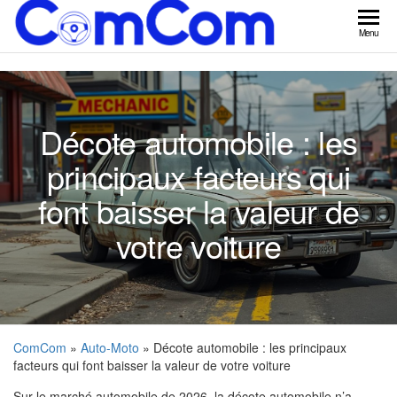
Skip
to
ComCom
Menu
the
content
Décote automobile : les
principaux facteurs qui
font baisser la valeur de
votre voiture
ComCom
»
Auto-Moto
» Décote automobile : les principaux
facteurs qui font baisser la valeur de votre voiture
Sur le marché automobile de 2026, la décote automobile n’a