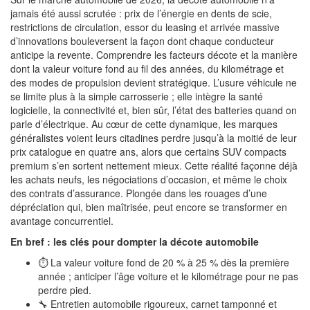
jamais été aussi scrutée : prix de l’énergie en dents de scie,
restrictions de circulation, essor du leasing et arrivée massive
d’innovations bouleversent la façon dont chaque conducteur
anticipe la revente. Comprendre les facteurs décote et la manière
dont la valeur voiture fond au fil des années, du kilométrage et
des modes de propulsion devient stratégique. L’usure véhicule ne
se limite plus à la simple carrosserie ; elle intègre la santé
logicielle, la connectivité et, bien sûr, l’état des batteries quand on
parle d’électrique. Au cœur de cette dynamique, les marques
généralistes voient leurs citadines perdre jusqu’à la moitié de leur
prix catalogue en quatre ans, alors que certains SUV compacts
premium s’en sortent nettement mieux. Cette réalité façonne déjà
les achats neufs, les négociations d’occasion, et même le choix
des contrats d’assurance. Plongée dans les rouages d’une
dépréciation qui, bien maîtrisée, peut encore se transformer en
avantage concurrentiel.
En bref : les clés pour dompter la décote automobile
⏱️ La valeur voiture fond de 20 % à 25 % dès la première
année ; anticiper l’âge voiture et le kilométrage pour ne pas
perdre pied.
🔧 Entretien automobile rigoureux, carnet tamponné et