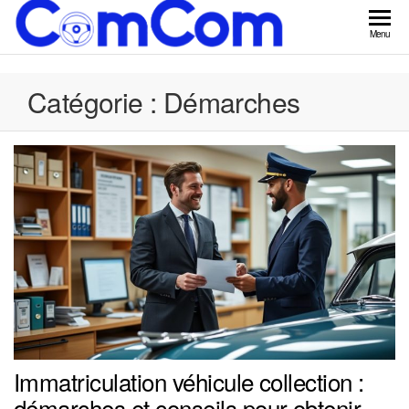
Skip
to
ComCom
Menu
the
content
Catégorie :
Démarches
Immatriculation véhicule collection :
démarches et conseils pour obtenir