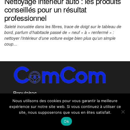
Nettoyage intérieur auto : les produits
conseillés pour un résultat
professionnel
Saleté incrustée dans les fibres, trace de doigt sur le tableau de
bord, parfum d’habitacle passé de « neuf » à « renfermé » :
nettoyer l’intérieur d’une voiture exige bien plus qu’un simple
coup…
Populaires
Nous utilisons des cookies pour vous garantir la meilleure
expérience sur notre site web. Si vous continuez à utiliser ce
site, nous supposerons que vous en êtes satisfait.
ComCom - Tous droits reservés
|
Copyright © 2026
Ok