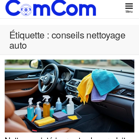
Skip
to
ComCom
Menu
the
content
Étiquette :
conseils nettoyage
auto