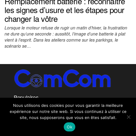
Remplacement batterie : reconnaître
les signes d’usure et les étapes pour
changer la vôtre
Lorsque le moteur refuse de rugir un matin d’hiver, la frustration
ne dure qu’une seconde : aussitôt, l’image d’une batterie à plat
vient à l’esprit. Dans les ateliers comme sur les parkings, le
scénario se…
Populaires
Nous utilisons des cookies pour vous garantir la meilleure
expérience sur notre site web. Si vous continuez à utiliser ce
site, nous supposerons que vous en êtes satisfait.
ComCom - Tous droits reservés
|
Copyright © 2026
Ok