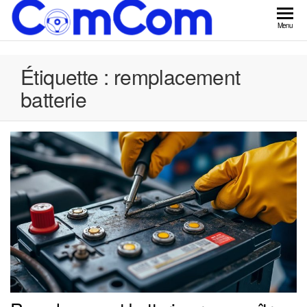
Skip
to
ComCom
Menu
the
content
Étiquette :
remplacement
batterie