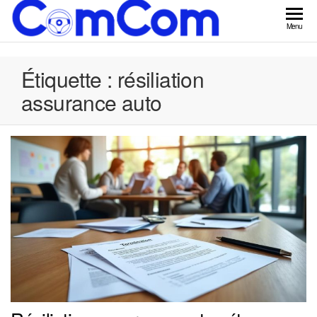
Skip
to
ComCom
Menu
the
content
Étiquette :
résiliation
assurance auto