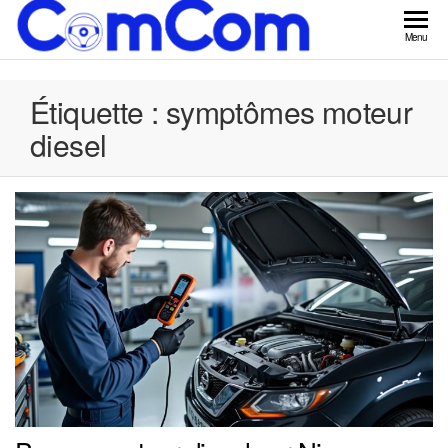
Skip
to
ComCom
Menu
the
content
Étiquette :
symptômes moteur
diesel