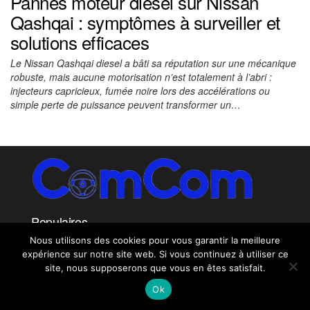
Pannes moteur diesel sur Nissan
Qashqai : symptômes à surveiller et
solutions efficaces
Le Nissan Qashqai diesel a bâti sa réputation sur une mécanique
robuste, mais aucune motorisation n’est totalement à l’abri :
injecteurs capricieux, fumée noire lors des accélérations ou
simple perte de puissance peuvent transformer un…
Populaires
Nous utilisons des cookies pour vous garantir la meilleure
expérience sur notre site web. Si vous continuez à utiliser ce
site, nous supposerons que vous en êtes satisfait.
ComCom - Tous droits reservés
|
Copyright © 2026
Ok